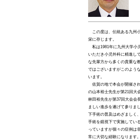
この度は、伝統ある九州小
栄に存じます。
私は1981年に九州大学小
いただき小児外科に精進して
な先輩方から多くの貴重な
ではございますがこのよう
います。
佐賀の地で本会が開催され
の山本裕士先生が第21回大
林田裕先生が第37回大会会
ましい進歩を遂げて参りまし
下手術の普及はめざましく
手術を鏡視下で実施してい
っていますが個々の症例は非
常に大切な経験になります