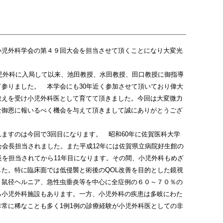
児外科学会の第４９回大会を担当させて頂くことになり大変光
児外科に入局して以来、池田教授、水田教授、田口教授に御指導
参りました。 本学会にも30年近く参加させて頂いており偉大
教えを受け小児外科医として育てて頂きました。今回は大変微力
な御恩に報いるべく機会を与えて頂きまして誠にありがとうござ
ますのは今回で3回目になります。 昭和60年に佐賀医科大学
会会長担当されました。また平成12年には佐賀県立病院好生館の
長を担当されてから11年目になります。その間、小児外科もめざ
た。特に臨床面では低侵襲と術後のQOL改善を目的とした鏡視
、鼠径ヘルニア、急性虫垂炎等を中心に全症例の６０～７０％の
る小児外科施設もあります。一方、小児外科の疾患は多岐にわた
常に稀なことも多く1例1例の診療経験が小児外科医としての非
。