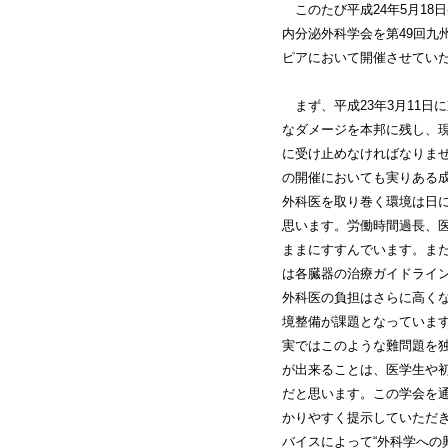
このたび平成24年5月18日(
内分泌外科学会を第49回九
ピアにおいて開催させてい
まず、平成23年3月11日
なダメージを本邦に残し、
に受け止めなければなりま
の開催においても実りある
外科医を取り巻く環境は日
思います。労働時間過長、
ままにすすんでいます。ま
は各臓器の治療ガイドライ
外科医の負担はさらに高く
境整備が課題となっていま
実ではこのような難問題を
が出来ることは、医学生や
だと思います。この学会を
かりやすく提示していただ
バイスによって“外科学へ