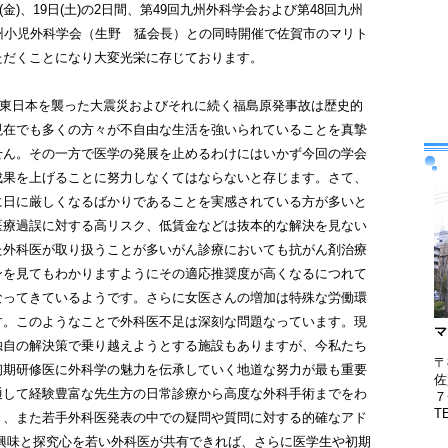
金)、19日(土)の2日間、第49回九州外科学会および第48回九州
州小児外科学会（生野 猛会長）との同時開催で佐賀市のマリト
ただくことになり大変光栄に存じております。
に東日本を襲った大震災およびそれに続く福島原発事故は歴史的
現在でも多くの方々が不自由な生活を強いられていることを真摯
せん。その一方で医学の発展を止めるわけにはいかず今回の学会
成果を上げることに努力しなくてはならないと存じます。さて、
に日に厳しくなるばかりであることを実感されている方が多いと
医療過誤に対する高リスク、低賃金などは抜本的な解決を見ない
た外科医が取り扱うことが多いがん診療においても抗がん剤治療
ンを見てもわかりますようにその適応推奨度が高くなるにつれて
なってきているようです。さらに女医さんの増加は特殊な労働環
す。このようなことで外科医不足は深刻な問題なっています。現
マ
独自の解決策で乗り越えようとする施設もありますが、今私たち
〒
初期研修医に外科学の魅力を伝承していく地道な努力が最も重要
佐
通して経験豊富な先生方の日常診療から高度な外科手術までをわ
７
T
き、また若手外科医発表の中での疑問や質問に対する的確なアド
の興味と探究心を若い外科医が共有できれば、さらに医学生や初期